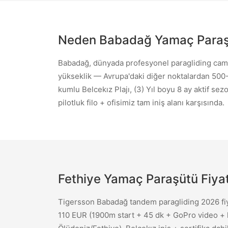
中文
한국어
Chinese
Korean
Neden Babadağ Yamaç Para
Babadağ, dünyada profesyonel paragliding camias
Română
Српски
yükseklik — Avrupa'daki diğer noktalardan 500
Romanian
Serbian
kumlu Belcekız Plajı, (3) Yıl boyu 8 ay aktif se
pilotluk filo + ofisimiz tam iniş alanı karşısında.
Fethiye Yamaç Paraşütü Fiyat
Tigersson Babadağ tandem paragliding 2026 fiya
110 EUR (1900m start + 45 dk + GoPro video + h