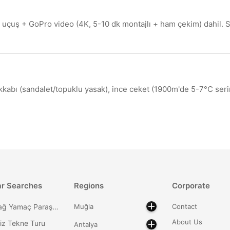
 uçuş + GoPro video (4K, 5-10 dk montajlı + ham çekim) dahil. S
kkabı (sandalet/topuklu yasak), ince ceket (1900m'de 5-7°C serin
ar Searches
Regions
Corporate
Babadağ Yamaç Paraşütü
Muğla
Contact
About Us
iz Tekne Turu
Antalya