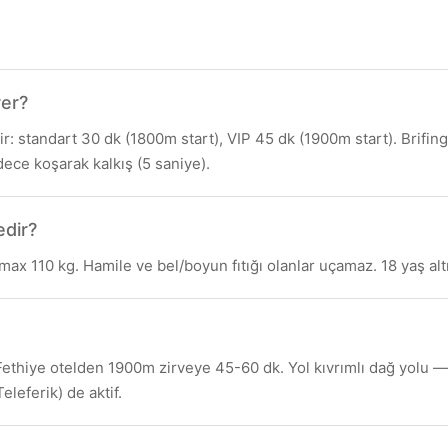
rer?
 standart 30 dk (1800m start), VIP 45 dk (1900m start). Brifing 
ece koşarak kalkış (5 saniye).
edir?
max 110 kg. Hamile ve bel/boyun fıtığı olanlar uçamaz. 18 yaş altı 
hiye otelden 1900m zirveye 45-60 dk. Yol kıvrımlı dağ yolu — ar
eleferik) de aktif.