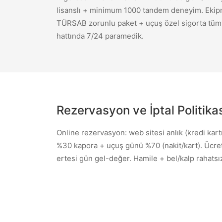
lisanslı + minimum 1000 tandem deneyim. Ekipma
TÜRSAB zorunlu paket + uçuş özel sigorta tüm 
hattında 7/24 paramedik.
Rezervasyon ve İptal Politika
Online rezervasyon: web sitesi anlık (kredi k
%30 kapora + uçuş günü %70 (nakit/kart). Ücrets
ertesi gün gel-değer. Hamile + bel/kalp rahatsı