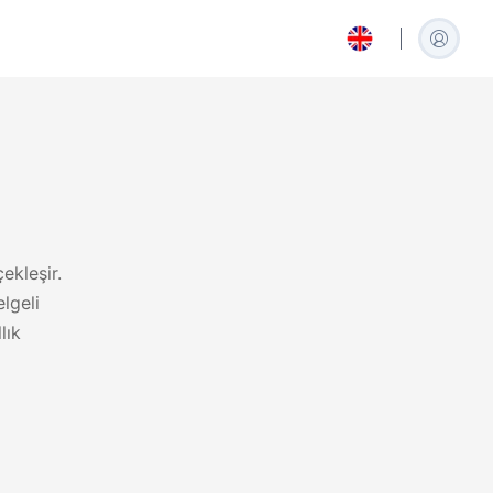
العربية
ekleşir.
Arabic
lgeli
lık
Español
Spanish