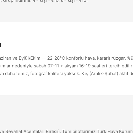
l. Grup indirimi: 4+ kişi -%10, 8+ kişi -%15.
ı
aziran ve Eylül/Ekim — 22-28°C konforlu hava, kararlı rüzgar, 
lar nedeniyle sabah 07-11 + akşam 16-19 saatleri tercih edilir
daha temiz, fotoğraf kalitesi yüksek. Kış (Aralık-Şubat) aktif de
 Seyahat Acentaları Birliği). Tüm pilotlarımız Türk Hava Kuru