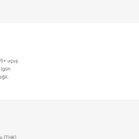
%95+ uçuş
 (gün
ğil.
mu (THK)