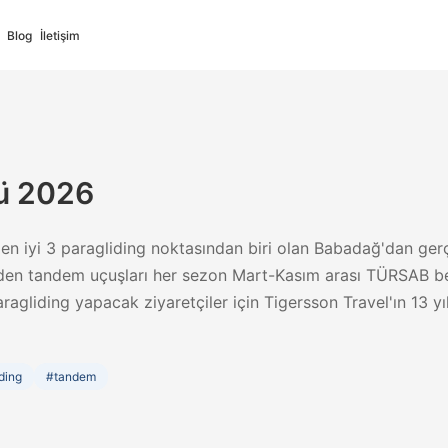
Blog
İletişim
ü 2026
Deutsch
Русский
n iyi 3 paragliding noktasından biri olan Babadağ'dan gerç
German
Russian
den tandem uçuşları her sezon Mart-Kasım arası TÜRSAB be
ort
✓
Full Support
paragliding yapacak ziyaretçiler için Tigersson Travel'ın 13 yıl
s
فارسی
Italiano
ding
#
tandem
Persian
Italian
ort