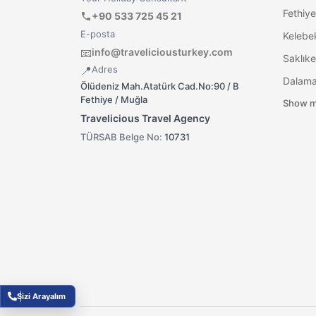
Fethiye
+90 533 725 45 21
E-posta
Kelebek
info@traveliciousturkey.com
📧
Saklıke
Adres
📍
Ölüdeniz Mah.Atatürk Cad.No:90 / B
Fethiye / Muğla
Show m
Travelicious Travel Agency
TÜRSAB Belge No:
10731
Sizi Arayalım