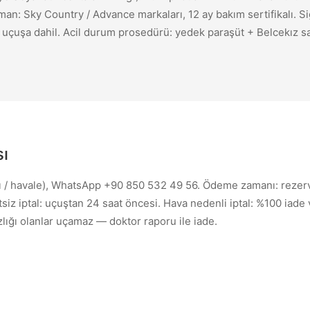
n: Sky Country / Advance markaları, 12 ay bakım sertifikalı. Si
uçuşa dahil. Acil durum prosedürü: yedek paraşüt + Belcekız sa
sı
artı / havale), WhatsApp +90 850 532 49 56. Ödeme zamanı: reze
iz iptal: uçuştan 24 saat öncesi. Hava nedenli iptal: %100 iade
zlığı olanlar uçamaz — doktor raporu ile iade.