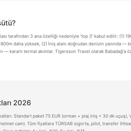
日本語
Svenska
Japanese
Swedish
şütü?
ı tarafından 3 ana özelliği nedeniyle 'top 3' kabul edilir: (1) 
Magyar
Polski
-800m daha yüksek, (2) İniş alanı doğrudan denizin yanında — 
Hungarian
Polish
zon — kararlı termal akımlar. Tigersson Travel olarak Babadağ'a 
ları 2026
tları: Standart paket 75 EUR (orman + plaj iniş + 30 dk uçuş), 
elmet cam). Tüm fiyatlara TÜRSAB sigorta, pilot, transfer (His