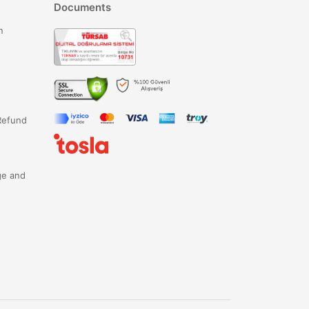
Documents
n
Refund
ge and