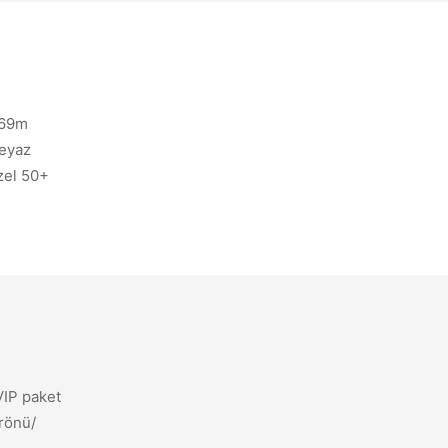
Български
Bulgarian
1969m
Dansk
beyaz
Danish
özel 50+
VIP paket
arönü/