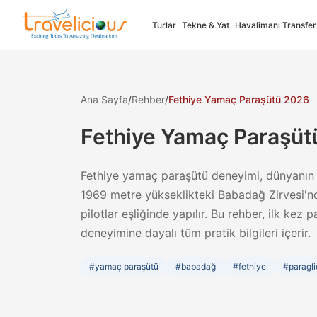
Turlar
Tekne & Yat
Havalimanı Transfer
Ana Sayfa
/
Rehber
/
Fethiye Yamaç Paraşütü 2026
Select your language
Fethiye Yamaç Paraşüt
Türkçe
English
Fethiye yamaç paraşütü deneyimi, dünyanın e
Turkish
English
1969 metre yükseklikteki Babadağ Zirvesi'n
✓
Full Support
✓
Full Supp
pilotlar eşliğinde yapılır. Bu rehber, ilk kez 
deneyimine dayalı tüm pratik bilgileri içerir.
Nederlands
Françai
#
yamaç paraşütü
#
babadağ
#
fethiye
#
paragli
Dutch
French
✓
Full Supp