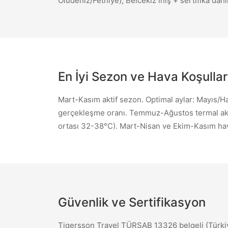
Ölüdeniz/Fethiye), Belcekız iniş + sertifika dahi
En İyi Sezon ve Hava Koşullar
Mart-Kasım aktif sezon. Optimal aylar: Mayıs/H
gerçekleşme oranı. Temmuz-Ağustos termal akım
ortası 32-38°C). Mart-Nisan ve Ekim-Kasım hava 
Güvenlik ve Sertifikasyon
Tigersson Travel TÜRSAB 13326 belgeli (Türkiye