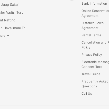
Bank Information
 Jeep Safari
Online Reservatio
ler Vadisi Turu
Agreement
nt Rafting
Distance Sales
Dalaman Havalimanı Transfer
Agreement
Rental Terms
ore
Cancellation and 
Policy
Privacy Policy
Electronic Messa
Consent Text
Travel Guide
Frequently Asked
Questions
Call Us