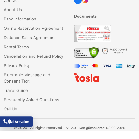
Contact
About Us
Documents
Bank Information
Online Reservation Agreement
Distance Sales Agreement
Rental Terms
Cancellation and Refund Policy
Privacy Policy
Electronic Message and
Consent Text
Travel Guide
Frequently Asked Questions
Call Us
Sizi Arayalım
©
2026
.
All rights reserved.
|
v1.2.0
· Son güncelleme: 03.08.2026
Fluxesoft Yazılım
TÜBİTAK Destekli Ar-Ge Projesi