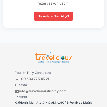
rezervasyon yapın.
Tesislere Göz At
Your Holiday Consultant
+90 533 725 45 21
E-posta
info@traveliciousturkey.com
📧
Adres
📍
Ölüdeniz Mah.Atatürk Cad.No:90 / B Fethiye / Muğla