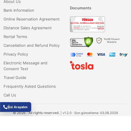
About Us
Documents
Bank Information
Online Reservation Agreement
Distance Sales Agreement
Rental Terms
Cancellation and Refund Policy
Privacy Policy
Electronic Message and
Consent Text
Travel Guide
Frequently Asked Questions
Call Us
Sizi Arayalım
©
2026
.
All rights reserved.
|
v1.2.0
· Son güncelleme: 03.08.2026
Fluxesoft Yazılım
TÜBİTAK Destekli Ar-Ge Projesi
Muğla Üniversitesi Teknopark