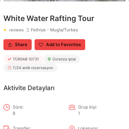
White Water Rafting Tour
Fethiye - Mugla/Turkey
reviews
Share
Add to Favorites
TÜRSAB
10731
Ücretsiz iptal
7/24 anlık rezervasyon
Aktivite Detayları
Süre:
Grup kişi:
8
1
Transfer:
Lokasyon: