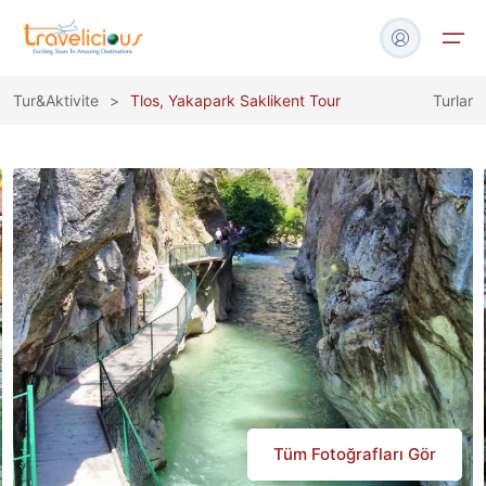
Tur&Aktivite
>
Tlos, Yakapark Saklikent Tour
Turlar
Turlar
Tekne & Yat
Havalimanı Transfer
Blog
İletişim
Tüm Fotoğrafları Gör
Tüm Fotoğrafları Gör
Tüm Fotoğrafları Gör
Tüm Fotoğrafları Gör