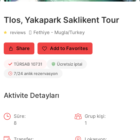
Tlos, Yakapark Saklikent Tour
Fethiye - Mugla/Turkey
reviews
Share
Add to Favorites
TÜRSAB
10731
Ücretsiz iptal
7/24 anlık rezervasyon
Aktivite Detayları
Süre:
Grup kişi:
8
1
Transfer:
Lokasyon: