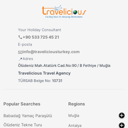
Your Holiday Consultant
+90 533 725 45 21
E-posta
info@traveliciousturkey.com
📧
Adres
📍
Ölüdeniz Mah.Atatürk Cad.No:90 / B Fethiye / Muğla
Travelicious Travel Agency
TÜRSAB Belge No:
10731
Popular Searches
Regions
Babadağ Yamaç Paraşütü
Muğla
Ölüdeniz Tekne Turu
Antalya