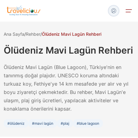
Ana Sayfa
/
Rehber
/
Ölüdeniz Mavi Lagün Rehberi
Turlar
Ölüdeniz Mavi Lagün Rehberi
Tekne & Yat
Ölüdeniz Mavi Lagün (Blue Lagoon), Türkiye'nin en
Havalimanı Transfer
tanınmış doğal plajıdır. UNESCO koruma altındaki
turkuaz koy, Fethiye'ye 14 km mesafede yer alır ve yıl
Blog
boyu ziyaretçi çekmektedir. Bu rehber, Mavi Lagün'e
ulaşım, plaj giriş ücretleri, yapılacak aktiviteler ve
İletişim
konaklama önerilerini kapsar.
#
ölüdeniz
#
mavi lagün
#
plaj
#
blue lagoon