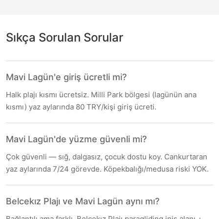
Sıkça Sorulan Sorular
Mavi Lagün'e giriş ücretli mi?
Halk plajı kısmı ücretsiz. Milli Park bölgesi (lagünün ana
kısmı) yaz aylarında 80 TRY/kişi giriş ücreti.
Mavi Lagün'de yüzme güvenli mi?
Çok güvenli — sığ, dalgasız, çocuk dostu koy. Cankurtaran
yaz aylarında 7/24 görevde. Köpekbalığı/medusa riski YOK.
Belcekız Plajı ve Mavi Lagün aynı mı?
Bağlantılı ama farklı. Belcekız Plajı paragliding iniş alanı +