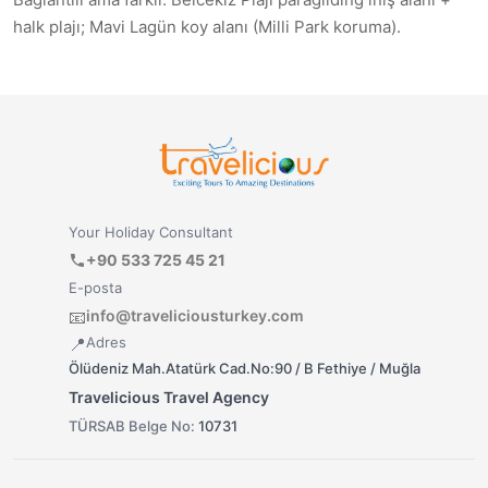
halk plajı; Mavi Lagün koy alanı (Milli Park koruma).
Your Holiday Consultant
+90 533 725 45 21
E-posta
info@traveliciousturkey.com
📧
Adres
📍
Ölüdeniz Mah.Atatürk Cad.No:90 / B Fethiye / Muğla
Travelicious Travel Agency
TÜRSAB Belge No:
10731