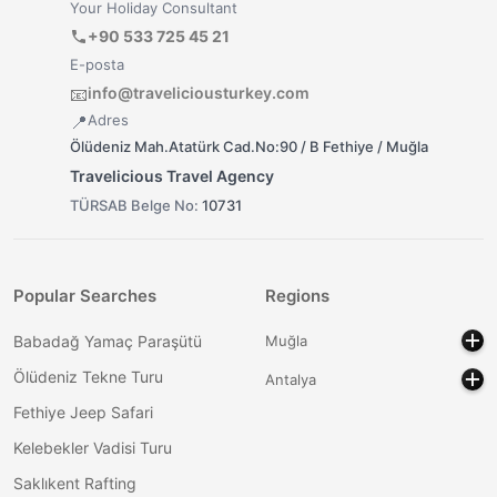
Your Holiday Consultant
+90 533 725 45 21
E-posta
info@traveliciousturkey.com
📧
Adres
📍
Ölüdeniz Mah.Atatürk Cad.No:90 / B Fethiye / Muğla
Travelicious Travel Agency
TÜRSAB Belge No:
10731
Popular Searches
Regions
Babadağ Yamaç Paraşütü
Muğla
Ölüdeniz Tekne Turu
Antalya
Fethiye Jeep Safari
Kelebekler Vadisi Turu
Saklıkent Rafting