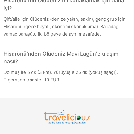
Hisarönü mü Ölüdeniz mi konaklamak için daha
iyi?
Çift/aile için Ölüdeniz (denize yakın, sakin), genç grup için
Hisarönü (gece hayatı, ekonomik konaklama). Babadağ
yamaç paraşütü iki bölgeye de aynı mesafede.
Hisarönü'nden Ölüdeniz Mavi Lagün'e ulaşım
nasıl?
Dolmuş ile 5 dk (3 km). Yürüyüşle 25 dk (yokuş aşağı).
Tigersson transfer 10 EUR.