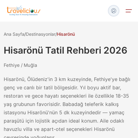
Ana Sayfa
/
Destinasyonlar
/
Hisarönü
Turlar
Hisarönü
Tatil Rehberi
2026
Tekne & Yat
Fethiye / Muğla
Havalimanı Transfer
Hisarönü, Ölüdeniz'in 3 km kuzeyinde, Fethiye'ye bağlı
genç ve canlı bir tatil bölgesidir. Yıl boyu aktif bar,
Blog
restoran ve gece hayatı seçenekleri ile özellikle 18-35
yaş grubunun favorisidir. Babadağ teleferik kalkış
İletişim
istasyonu Hisarönü'nün 5 dk kuzeyindedir — yamaç
paraşütü için lojistik açıdan ideal konum. Aile odaklı
havuzlu villa ve apart-otel seçenekleri Hisarönü
çevresinde yoğunlaşır.