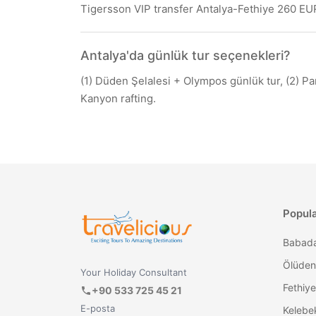
Tigersson VIP transfer Antalya-Fethiye 260 EUR
Antalya'da günlük tur seçenekleri?
(1) Düden Şelalesi + Olympos günlük tur, (2) P
Kanyon rafting.
Popul
Ölüden
Your Holiday Consultant
Fethiye
+90 533 725 45 21
E-posta
Kelebek