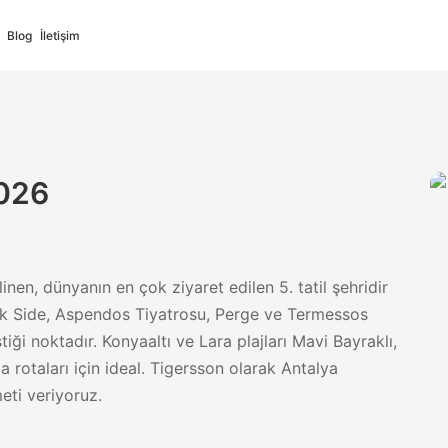
Blog
İletişim
026
Deutsch
Русский
German
Russian
linen, dünyanın en çok ziyaret edilen 5. tatil şehridir
ort
✓
Full Support
k Side, Aspendos Tiyatrosu, Perge ve Termessos
iştiği noktadır. Konyaaltı ve Lara plajları Mavi Bayraklı,
s
فارسی
Italiano
rotaları için ideal. Tigersson olarak Antalya
Persian
Italian
meti veriyoruz.
ort