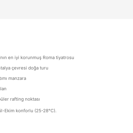
日本語
Svenska
Japanese
Swedish
Magyar
Polski
Hungarian
Polish
ın en iyi korunmuş Roma tiyatrosu
alya çevresi doğa turu
atımı manzara
alan
ler rafting noktası
ül-Ekim konforlu (25-28°C).