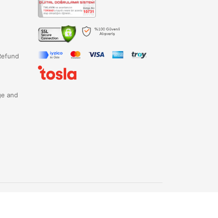
Refund
ge and
opark