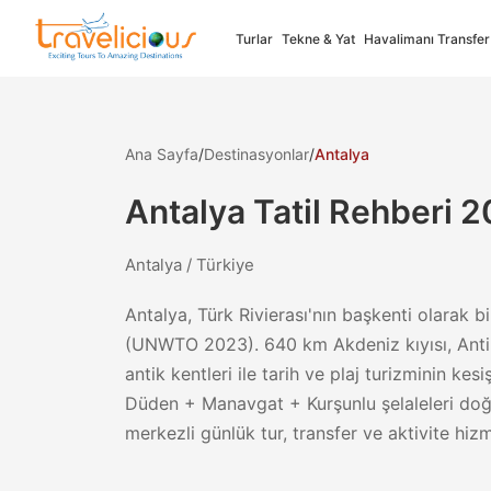
Turlar
Tekne & Yat
Havalimanı Transfer
Ana Sayfa
/
Destinasyonlar
/
Antalya
Select your language
Antalya
Tatil Rehberi
2
Antalya / Türkiye
Türkçe
English
Turkish
English
Antalya, Türk Rivierası'nın başkenti olarak bi
✓
Full Support
✓
Full Supp
(UNWTO 2023). 640 km Akdeniz kıyısı, Anti
antik kentleri ile tarih ve plaj turizminin kes
Nederlands
Françai
Düden + Manavgat + Kurşunlu şelaleleri doğa 
Dutch
French
merkezli günlük tur, transfer ve aktivite hiz
✓
Full Supp