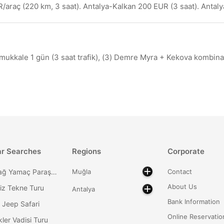
/araç (220 km, 3 saat). Antalya-Kalkan 200 EUR (3 saat). Antaly
amukkale 1 gün (3 saat trafik), (3) Demre Myra + Kekova kombina
ar Searches
Regions
Corporate
Babadağ Yamaç Paraşütü
Muğla
Contact
About Us
iz Tekne Turu
Antalya
Bank Information
 Jeep Safari
Online Reservatio
ler Vadisi Turu