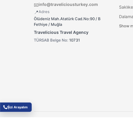
info@traveliciousturkey.com
📧
Saklıke
Adres
📍
Ölüdeniz Mah.Atatürk Cad.No:90 / B
Fethiye / Muğla
Show m
Travelicious Travel Agency
TÜRSAB Belge No:
10731
Sizi Arayalım
Fl