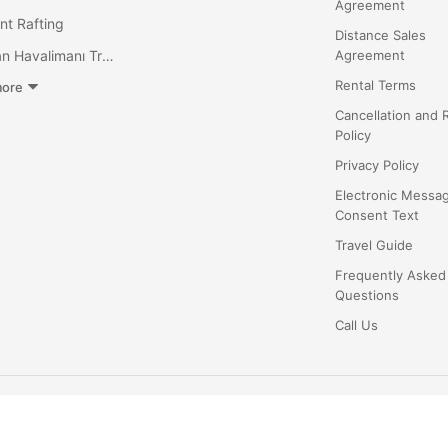
Agreement
nt Rafting
Distance Sales
Dalaman Havalimanı Transfer
Agreement
Rental Terms
ore
Cancellation and 
Policy
Privacy Policy
Electronic Messa
Consent Text
Travel Guide
Frequently Asked
Questions
Call Us
©
2026
.
All rights reserved.
|
v1.2.0
· Son güncelleme: 03.08.2026
uxesoft Yazılım
TÜBİTAK Destekli Ar-Ge Projesi
Muğla Üniversitesi Tekn