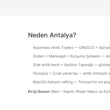
中文
한국어
Chinese
Korean
Neden
Antalya
?
Română
Српски
Romanian
Serbian
Aspendos Antik Tiyatro — UNESCO + dünya'n
Düden + Manavgat + Kurşunlu Şelalesi — Ant
Side antik kenti + Apollon Tapınağı — günb
Olympos + Çıralı yanartaş — antik mitolojik 
Köprülü Kanyon rafting — Türkiye'nin en popü
En İyi Sezon:
Mart – Kasım. Nisan-Mayıs ve Eyl